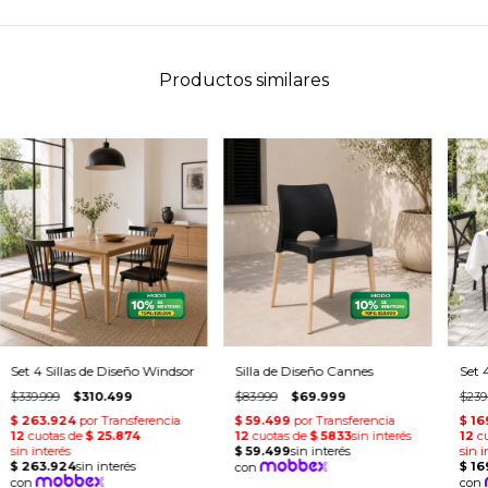
Productos similares
Set 4 Sillas de Diseño Windsor
Silla de Diseño Cannes
Set 
$339.999
$310.499
$83.999
$69.999
$239