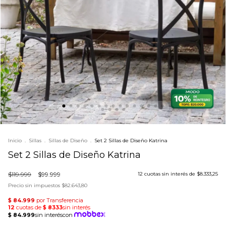
Inicio
.
Sillas
.
Sillas de Diseño
.
Set 2 Sillas de Diseño Katrina
Set 2 Sillas de Diseño Katrina
$119.999
$99.999
12
cuotas sin interés de
$8.333,25
Precio sin impuestos
$82.643,80