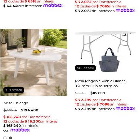
SIN STOCK
Mesa Plegable Picnic Blanca
180mts + Bolso Termico
SIN STOCK
$121.511
$85.058
Mesa Chicago
$277.714
$194.400