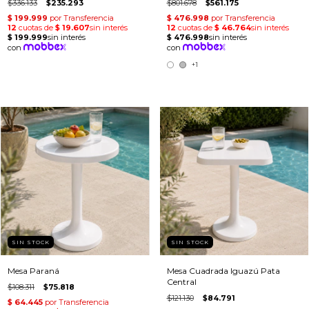
$336.133
$235.293
$801.678
$561.175
+1
SIN STOCK
SIN STOCK
Mesa Paraná
Mesa Cuadrada Iguazú Pata
Central
$108.311
$75.818
$121.130
$84.791