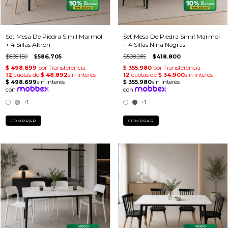
Set Mesa De Piedra Simil Marmol
Set Mesa De Piedra Simil Marmol
+ 4 Sillas Akron
+ 4 Sillas Nina Negras
$838.150
$586.705
$598.285
$418.800
+1
+1
COMPRAR
COMPRAR