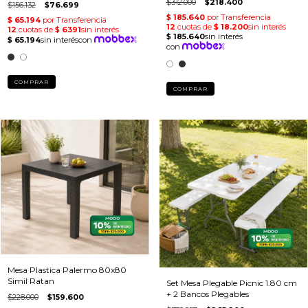
$312.000
$218.400
$156.132
$76.699
COMPRAR
COMPRAR
Mesa Plastica Palermo 80x80
Simil Ratan
Set Mesa Plegable Picnic 1.80 cm
+ 2 Bancos Plegables
$228.000
$159.600