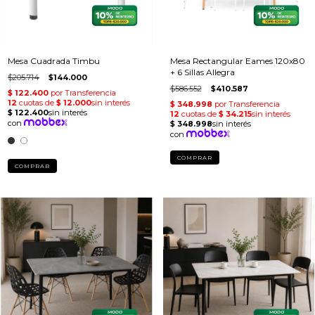
Mesa Cuadrada Timbu
Mesa Rectangular Eames 120x80
+ 6 Sillas Allegra
$205.714
$144.000
$586.552
$410.587
COMPRAR
COMPRAR