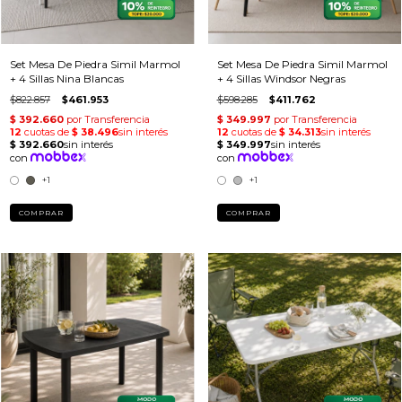
Set Mesa De Piedra Simil Marmol
Set Mesa De Piedra Simil Marmol
+ 4 Sillas Nina Blancas
+ 4 Sillas Windsor Negras
$822.857
$461.953
$598.285
$411.762
+1
+1
COMPRAR
COMPRAR