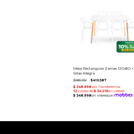
Mesa Rectangular Eames 120x80 +
Sillas Allegra
$586.552
$410.587