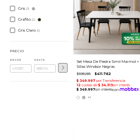
Gris
(3)
Grafito
(2)
Gris Claro
(5)
PRECIO
DESDE
HASTA
Set Mesa De Piedra Simil Marmol +
Sillas Windsor Negras
$598.285
$411.762
+1