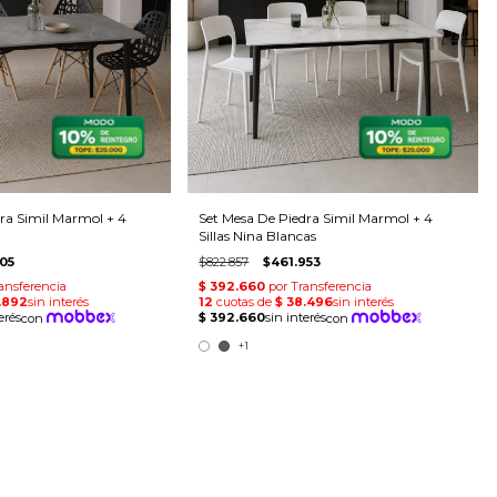
ra Simil Marmol + 4
Set Mesa De Piedra Simil Marmol + 4
Sillas Nina Blancas
05
$822.857
$461.953
+1