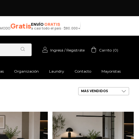
Gratis
ENVÍO
GRATIS
ODO
a casi todo el país · $80.000+
Ingresá
/
Registráte
Carrito
(
0
)
ras
Organización
Laundry
Contacto
Mayoristas