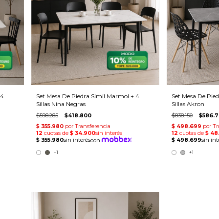
 4
Set Mesa De Piedra Simil Marmol + 4
Set Mesa De Pied
Sillas Nina Negras
Sillas Akron
$598.285
$418.800
$838.150
$586.7
+1
+1