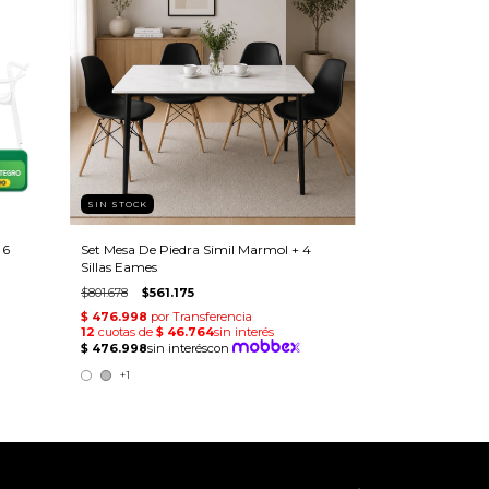
SIN STOCK
 6
Set Mesa De Piedra Simil Marmol + 4
Sillas Eames
$801.678
$561.175
+1