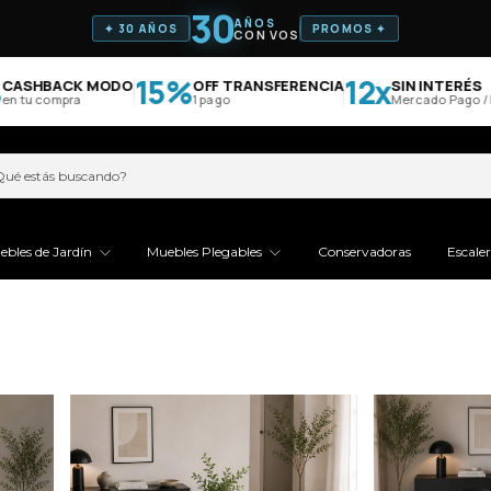
30
AÑOS
✦ 30 AÑOS
PROMOS ✦
CON VOS
15%
12x
ASHBACK MODO
OFF TRANSFERENCIA
SIN INTERÉS
 tu compra
1 pago
Mercado Pago / M
ebles de Jardín
Muebles Plegables
Conservadoras
Escale