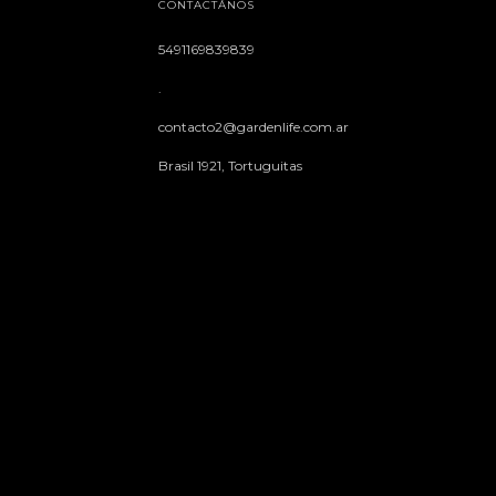
CONTACTÁNOS
5491169839839
.
contacto2@gardenlife.com.ar
Brasil 1921, Tortuguitas