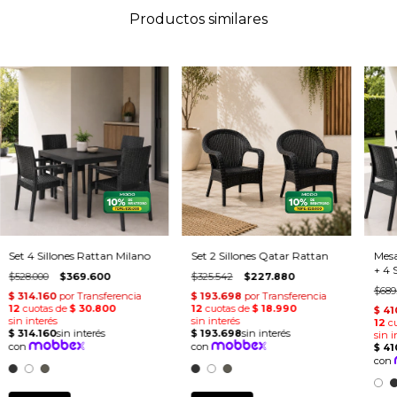
Productos similares
Set 4 Sillones Rattan Milano
Set 2 Sillones Qatar Rattan
Mes
+ 4 
$528.000
$369.600
$325.542
$227.880
$689