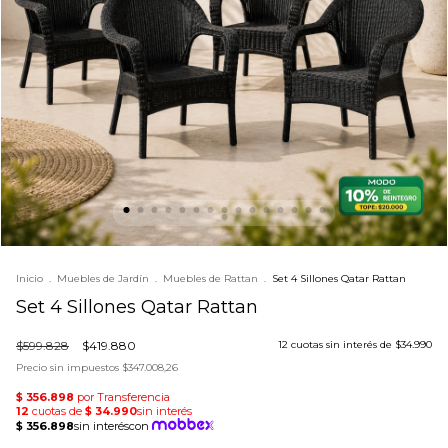
Inicio
.
Muebles de Jardín
.
Muebles de Rattan
.
Set 4 Sillones Qatar Rattan
Set 4 Sillones Qatar Rattan
$599.828
$419.880
12
cuotas sin interés de
$34.990
Precio sin impuestos
$347.008,26