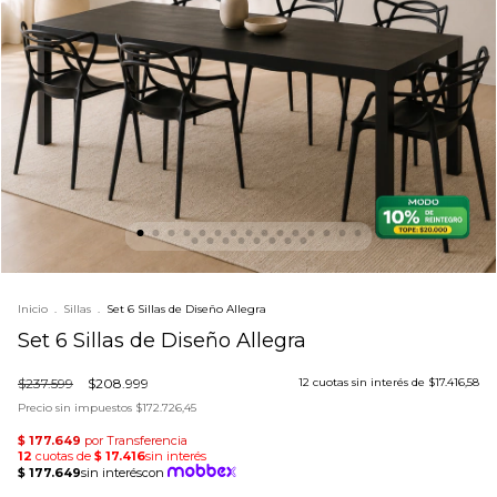
Inicio
.
Sillas
.
Set 6 Sillas de Diseño Allegra
Set 6 Sillas de Diseño Allegra
$237.599
$208.999
12
cuotas sin interés de
$17.416,58
Precio sin impuestos
$172.726,45