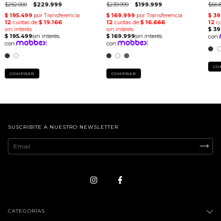
$252.000
$229.999
$239.999
$199.999
$66.
CO
COMPRAR
COMPRAR
SUSCRIBITE A NUESTRO NEWSLETTER
CATEGORÍAS