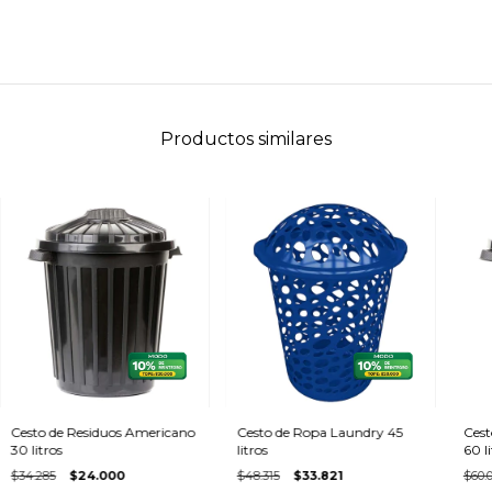
Productos similares
Cesto de Residuos Americano
Cesto de Ropa Laundry 45
Cest
30 litros
litros
60 li
$34.285
$24.000
$48.315
$33.821
$60.