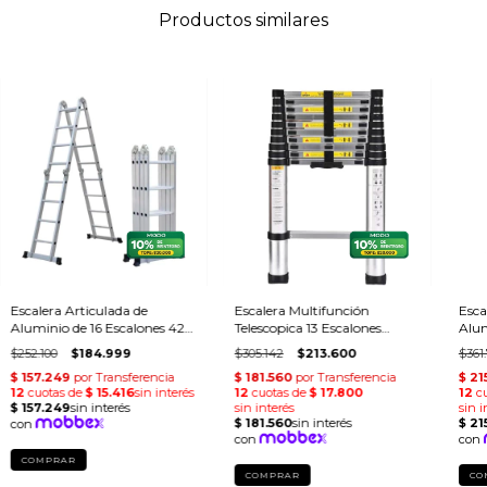
Productos similares
Escalera Articulada de
Escalera Multifunción
Esca
Aluminio de 16 Escalones 424
Telescopica 13 Escalones
Alum
Mts
Extensible 38 Mts
Esc
$252.100
$184.999
$305.142
$213.600
$361