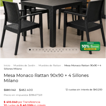
Inicio
.
Muebles de Jardín
.
Muebles de Rattan
.
Mesa Monaco Rattan 90x90 + 4
Sillones Milano
Mesa Monaco Rattan 90x90 + 4 Sillones
Milano
$689.142
$482.400
12
cuotas sin interés de
$40.200
Precio sin impuestos
$398.677,69