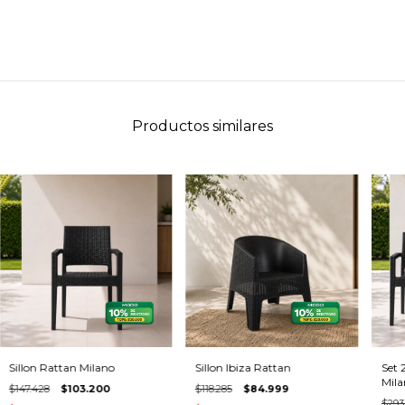
Productos similares
Sillon Rattan Milano
Sillon Ibiza Rattan
Set 
Mila
$147.428
$103.200
$118.285
$84.999
$293