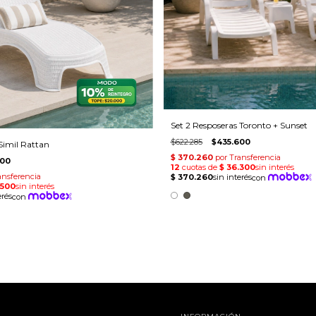
Set 2 Resposeras Toronto + Sunset
$622.285
$435.600
Simil Rattan
000