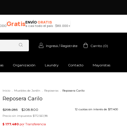
Gratis
ENVÍO
GRATIS
a casi todo el país · $80.000+
Ingresá
/
Registráte
Carrito
(
0
)
ras
Organización
Laundry
Contacto
Mayoristas
Inicio
.
Muebles de Jardín
.
Reposeras
.
Reposera Carilo
Reposera Carilo
$298.285
$208.800
12
cuotas sin interés de
$17.400
Precio sin impuestos
$172.561,98