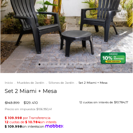
Inicio
.
Muebles de Jardín
.
Sillones de Jardín
.
Set 2 Miami + Mesa
Set 2 Miami + Mesa
$143.399
$129.410
12
cuotas sin interés de
$10.784,17
Precio sin impuestos
$106.950,41