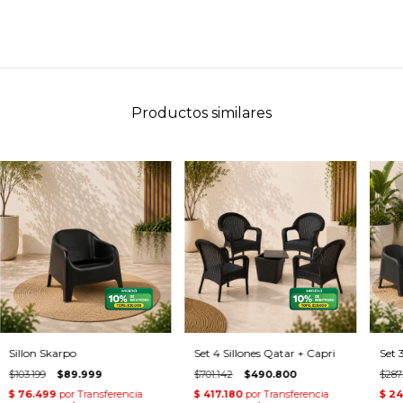
Productos similares
Sillon Skarpo
Set 4 Sillones Qatar + Capri
Set 
$103.199
$89.999
$701.142
$490.800
$287