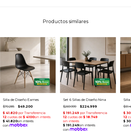
Productos similares
Silla de Diseño Eames
Set 6 Sillas de Diseño Nina
Sill
$70.285
$49.200
$269.999
$224.999
$51.