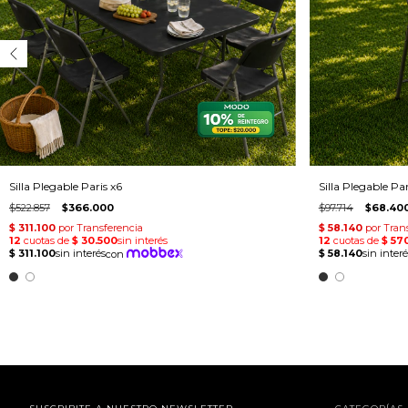
Silla Plegable Paris x6
Silla Plegable Par
$522.857
$366.000
$97.714
$68.40