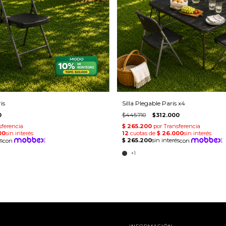
is
Silla Plegable Paris x4
0
$445.710
$312.000
+1