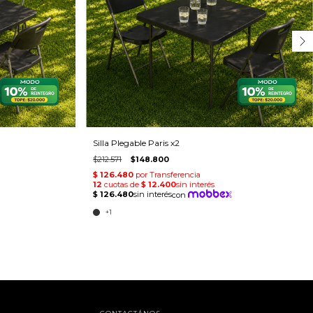
Silla Plegable Paris x2
$212.571
$148.800
+1