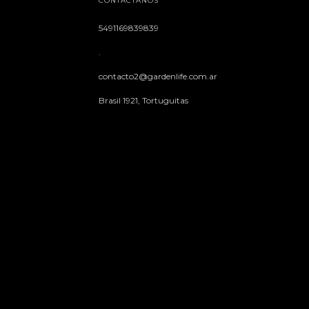
CONTACTÁNOS
5491169839839
.
contacto2@gardenlife.com.ar
Brasil 1921, Tortuguitas