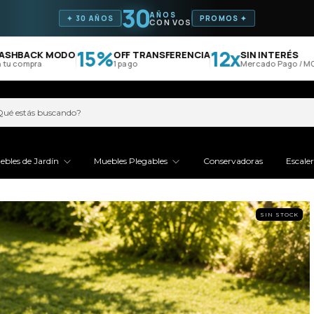
30
AÑOS
✦ 30 AÑOS
PROMOS ✦
CON VOS
15%
12x
BACK MODO
OFF TRANSFERENCIA
SIN INTERÉS
compra
1 pago
Mercado Pago / MODO
ebles de Jardín
Muebles Plegables
Conservadoras
Escale
SIN STOCK