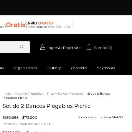
Gratis
ENVÍO
GRATIS
a casi todo el país · $80.000+
Ingresá
/
Registráte
Carrito
(
0
)
ras
Organización
Laundry
Contacto
Mayoristas
Inicio
.
Muebles Plegables
.
Sillas y Bancos Plegables
.
Set de 2 Bancos
Plegables Picnic
Set de 2 Bancos Plegables Picnic
$250.285
$175.200
12
cuotas sin interés de
$14.600
Precio sin impuestos
$144.793,39