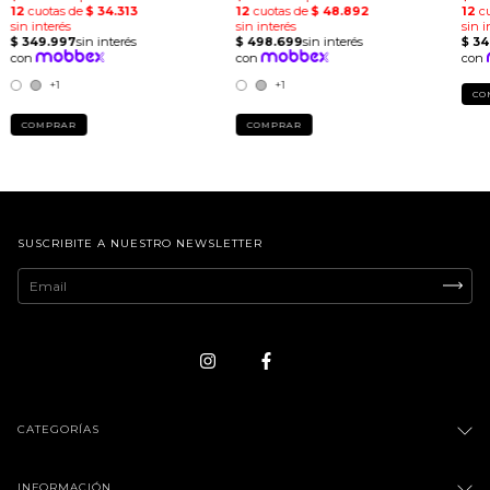
+1
+1
CO
COMPRAR
COMPRAR
SUSCRIBITE A NUESTRO NEWSLETTER
CATEGORÍAS
INFORMACIÓN