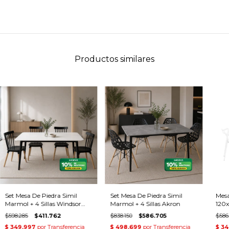
Productos similares
Set Mesa De Piedra Simil
Set Mesa De Piedra Simil
Mes
Marmol + 4 Sillas Windsor
Marmol + 4 Sillas Akron
120x
Negras
$598.285
$411.762
$838.150
$586.705
$586