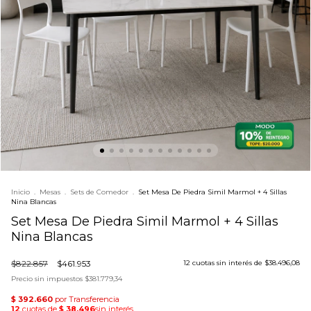
Inicio
.
Mesas
.
Sets de Comedor
.
Set Mesa De Piedra Simil Marmol + 4 Sillas
Nina Blancas
Set Mesa De Piedra Simil Marmol + 4 Sillas
Nina Blancas
$822.857
$461.953
12
cuotas sin interés de
$38.496,08
Precio sin impuestos
$381.779,34