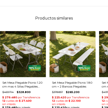
Productos similares
Set Mesa Plegable Picnic 1.20
Set Mesa Plegable Picnic 1.80
Set 
cm mas 4 Sillas Plegables
cm + 2 Bancos Plegables
cm m
Paris
Pari
$469.714
$328.800
$378.857
$265.200
$497