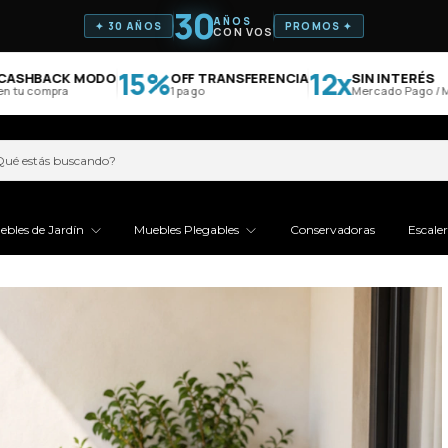
30
AÑOS
✦ 30 AÑOS
PROMOS ✦
CON VOS
15%
12x
HBACK MODO
OFF TRANSFERENCIA
SIN INTERÉS
 compra
1 pago
Mercado Pago / MODO
ebles de Jardín
Muebles Plegables
Conservadoras
Escale