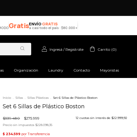
Gratis
ENVÍO
GRATIS
a casi todo el país · $80.000+
Ingresá
/
Registráte
Carrito
(
0
)
ras
Organización
Laundry
Contacto
Mayoristas
Inicio
.
Sillas
.
Sillas Plásticas
.
Set 6 Sillas de Plástico Boston
Set 6 Sillas de Plástico Boston
$339.480
$275.999
12
cuotas sin interés de
$22.999,92
Precio sin impuestos
$228.098,35