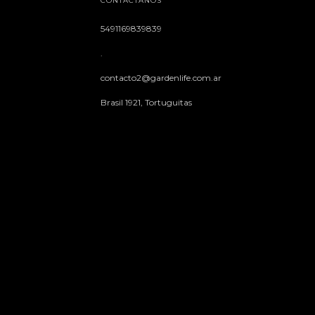
CONTACTÁNOS
5491169839839
.
contacto2@gardenlife.com.ar
Brasil 1921, Tortuguitas