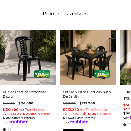
Productos similares
Silla de Plástico Reforzada
Set De 4 Sillas Plasticas Natal
Sill
Bistró
De Jardin
$73.1
$34.285
$24.000
$190.285
$133.200