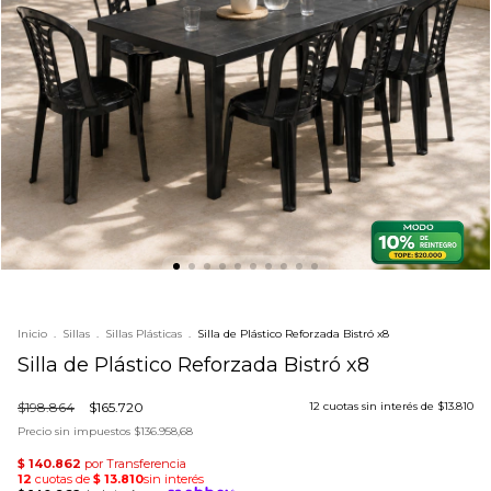
Inicio
.
Sillas
.
Sillas Plásticas
.
Silla de Plástico Reforzada Bistró x8
Silla de Plástico Reforzada Bistró x8
$198.864
$165.720
12
cuotas sin interés de
$13.810
Precio sin impuestos
$136.958,68