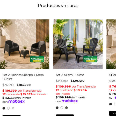
Productos similares
Set 2 Sillones Skarpo + Mesa
Set 2 Miami + Mesa
Sill
Sunset
$143.399
$129.410
$103.
$197.999
$183.999
+1
CO