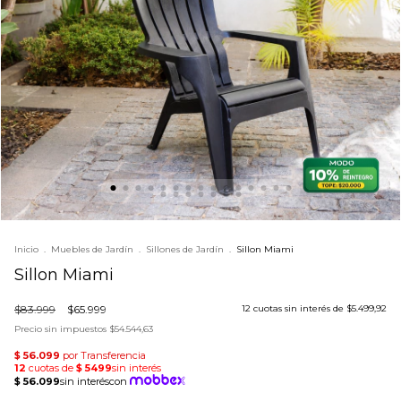
Inicio
.
Muebles de Jardín
.
Sillones de Jardín
.
Sillon Miami
Sillon Miami
$83.999
$65.999
12
cuotas sin interés de
$5.499,92
Precio sin impuestos
$54.544,63