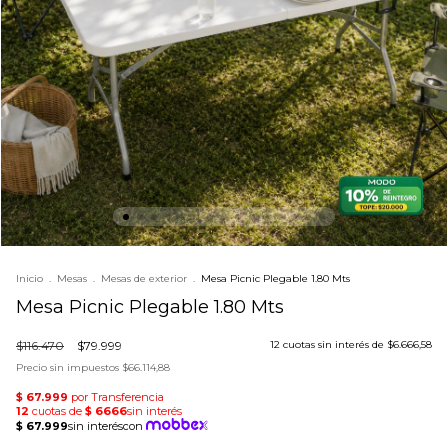
Inicio
.
Mesas
.
Mesas de exterior
.
Mesa Picnic Plegable 1.80 Mts
Mesa Picnic Plegable 1.80 Mts
$116.470
$79.999
12
cuotas sin interés de
$6.666,58
Precio sin impuestos
$66.114,88