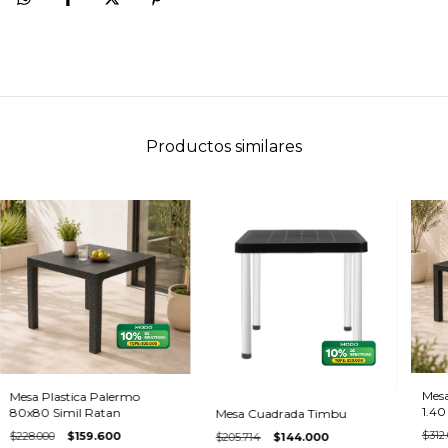
Productos similares
Mesa
Mesa Plastica Palermo
1.40
80x80 Simil Ratan
Mesa Cuadrada Timbu
$312
$228.000
$159.600
$205.714
$144.000