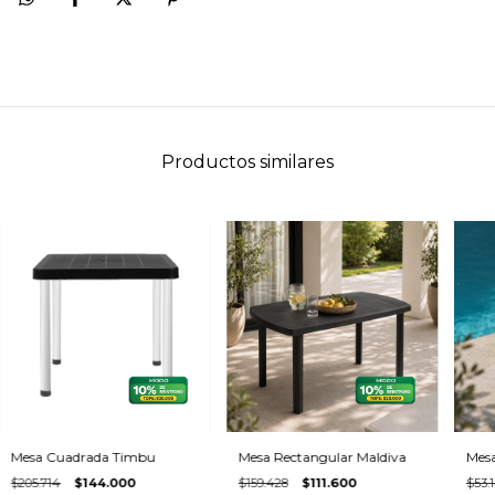
Productos similares
Mesa Cuadrada Timbu
Mesa Rectangular Maldiva
Mesa
$205.714
$144.000
$159.428
$111.600
$53.