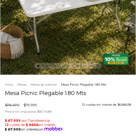
Inicio
.
Mesas
.
Mesas de exterior
.
Mesa Picnic Plegable 1.80 Mts
Mesa Picnic Plegable 1.80 Mts
$116.470
$79.999
12
cuotas sin interés de
$6.666,58
Precio sin impuestos
$66.114,88