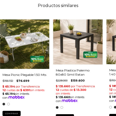
Productos similares
Mesa
Mesa Plastica Palermo
1.40
80x80 Simil Ratan
Mesa Picnic Plegable 1.50 Mts
$312
$228.000
$159.600
$156.132
$76.699
COMPRAR