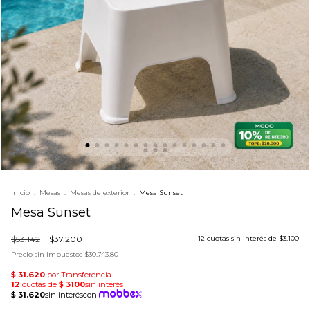
Inicio
.
Mesas
.
Mesas de exterior
.
Mesa Sunset
Mesa Sunset
$53.142
$37.200
12
cuotas sin interés de
$3.100
Precio sin impuestos
$30.743,80