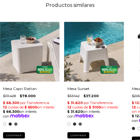
Productos similares
Mesa Capri Rattan
Mesa Sunset
Mes
$111.428
$78.000
$53.142
$37.200
$205
COMPRAR
COMPRAR
CO