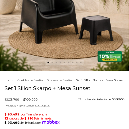
Inicio
.
Muebles de Jardín
.
Sillones de Jardín
.
Set 1 Sillon Skarpo + Mesa Sunset
Set 1 Sillon Skarpo + Mesa Sunset
$103.799
$109.999
12
cuotas sin interés de
$9.166,58
Precio sin impuestos
$90.908,26