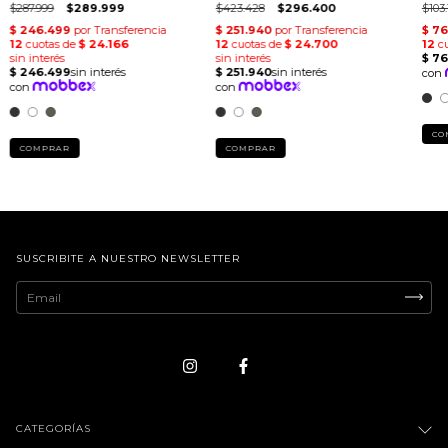
$287.999
$289.999
$423.428
$296.400
$103.
CO
COMPRAR
COMPRAR
SUSCRIBITE A NUESTRO NEWSLETTER
CATEGORÍAS