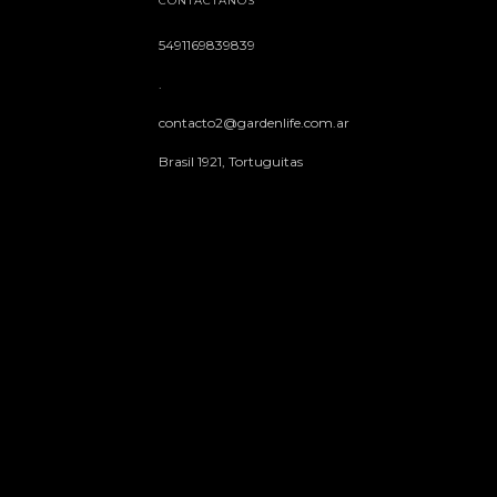
CONTACTÁNOS
5491169839839
.
contacto2@gardenlife.com.ar
Brasil 1921, Tortuguitas