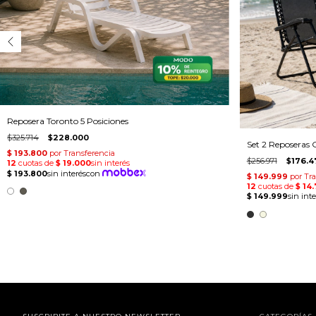
Reposera Toronto 5 Posiciones
$325.714
$228.000
Set 2 Reposeras 
$256.971
$176.4