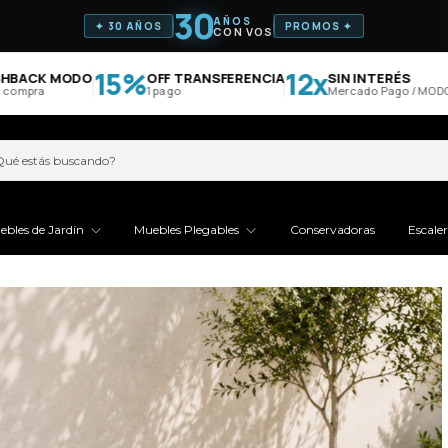
30
AÑOS
✦ 30 AÑOS
PROMOS ✦
CON VOS
15%
12x
CK MODO
OFF TRANSFERENCIA
SIN INTERÉS
Gr
pra
1 pago
Mercado Pago / MODO
ebles de Jardín
Muebles Plegables
Conservadoras
Escale