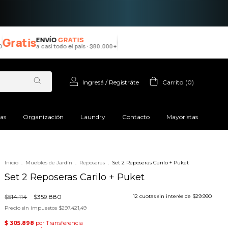
atis
ENVÍO
GRATIS
a casi todo el país · $80.000+
Ingresá
/
Registráte
Carrito
(
0
)
ras
Organización
Laundry
Contacto
Mayoristas
Inicio
.
Muebles de Jardín
.
Reposeras
.
Set 2 Reposeras Carilo + Puket
Set 2 Reposeras Carilo + Puket
$514.114
$359.880
12
cuotas sin interés de
$29.990
Precio sin impuestos
$297.421,49