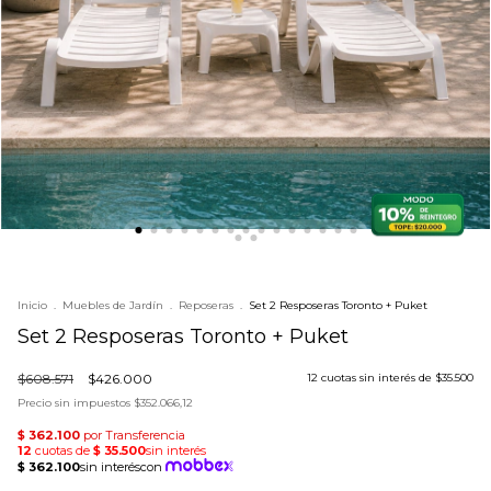
Inicio
.
Muebles de Jardín
.
Reposeras
.
Set 2 Resposeras Toronto + Puket
Set 2 Resposeras Toronto + Puket
$608.571
$426.000
12
cuotas sin interés de
$35.500
Precio sin impuestos
$352.066,12