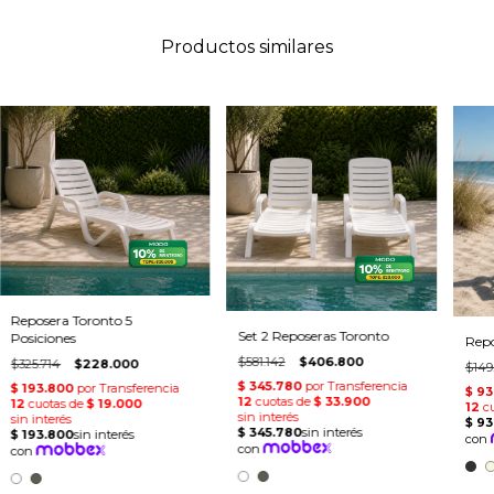
Productos similares
Reposera Toronto 5
Set 2 Reposeras Toronto
Posiciones
Repo
$581.142
$406.800
$325.714
$228.000
$149