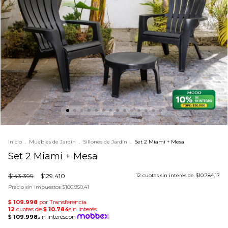
Inicio
.
Muebles de Jardín
.
Sillones de Jardín
.
Set 2 Miami + Mesa
Set 2 Miami + Mesa
$143.399
$129.410
12
cuotas sin interés de
$10.784,17
Precio sin impuestos
$106.950,41