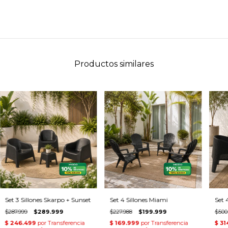
Productos similares
Set 3 Sillones Skarpo + Sunset
Set 4 Sillones Miami
Set 
$287.999
$289.999
$227.988
$199.999
$500