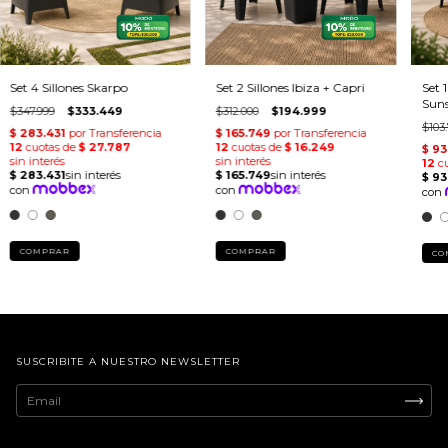
Set 4 Sillones Skarpo
Set 2 Sillones Ibiza + Capri
Set 
Suns
$347.999
$333.449
$312.000
$194.999
$103
COMPRAR
COMPRAR
CO
SUSCRIBITE A NUESTRO NEWSLETTER