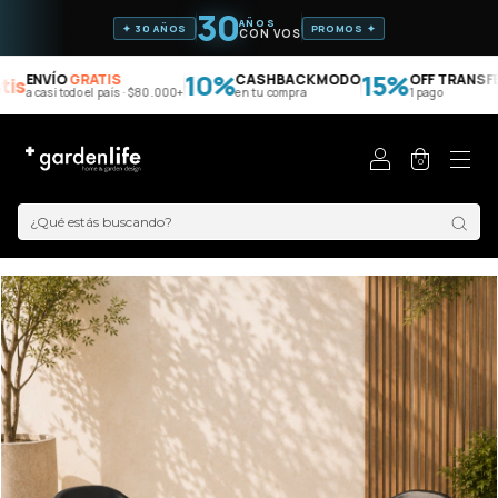
30
AÑOS
✦ 30 AÑOS
PROMOS ✦
CON VOS
10%
15%
ENVÍO
GRATIS
CASHBACK MODO
OFF TRANSFER
is
a casi todo el país · $80.000+
en tu compra
1 pago
0