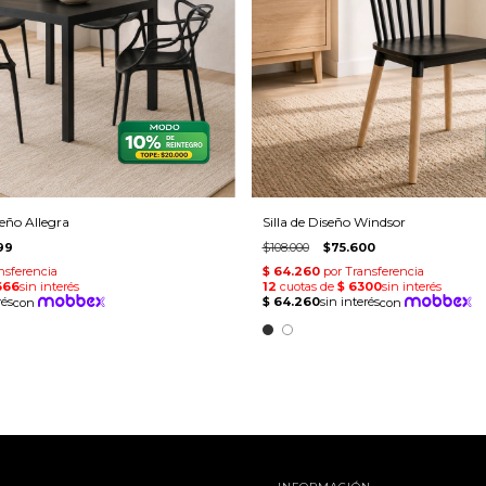
seño Allegra
Silla de Diseño Windsor
99
$108.000
$75.600