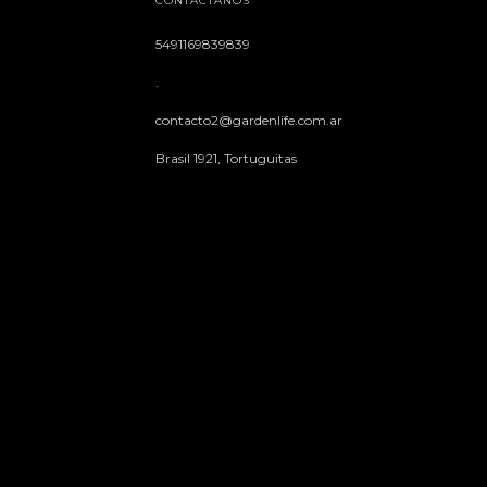
CONTACTÁNOS
5491169839839
.
contacto2@gardenlife.com.ar
Brasil 1921, Tortuguitas