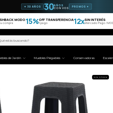
30
AÑOS
✦ 30 AÑOS
PROMOS ✦
CON VOS
15%
12x
BACK MODO
OFF TRANSFERENCIA
SIN INTERÉS
ompra
1 pago
Mercado Pago / MODO
ebles de Jardín
Muebles Plegables
Conservadoras
Escale
SIN STOCK