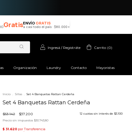
Gratis
ENVÍO
GRATIS
a casi todo el país · $80.000+
Ingresá
/
Registráte
Carrito
(
0
)
ras
Organización
Laundry
Contacto
Mayoristas
Inicio
.
Sillas
.
Set 4 Banquetas Rattan Cerdeña
Set 4 Banquetas Rattan Cerdeña
$53.142
$37.200
12
cuotas sin interés de
$3.100
Precio sin impuestos
$30.743,80