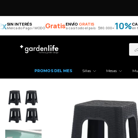
10%
SIN INTERÉS
Gratis
ENVÍO
GRATIS
CASH
Mercado Pago / MODO
a casi todo el país · $80.000+
en tu c
PROMOS DEL MES
Sillas
Mesas
Mu