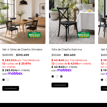
Set 4 Sillas de Diseño Windsor
Silla de Diseño Katrina
Set 
$339.999
$310.499
$72.000
$50.400
$269
COMPRAR
COMPRAR
CO