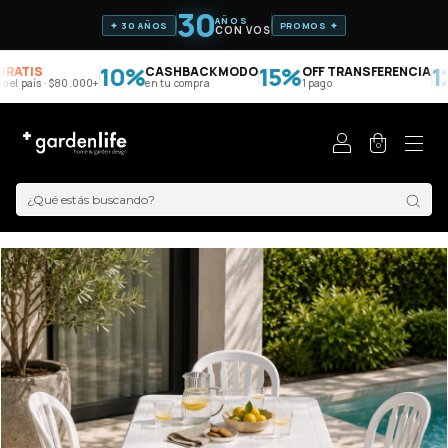
30
AÑOS
✦ 30 AÑOS
PROMOS ✦
CON VOS
10%
15%
12
ATIS
CASHBACK MODO
OFF TRANSFERENCIA
 el país · $80.000+
en tu compra
1 pago
0