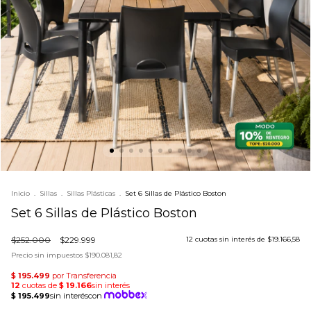
Inicio
.
Sillas
.
Sillas Plásticas
.
Set 6 Sillas de Plástico Boston
Set 6 Sillas de Plástico Boston
$252.000
$229.999
12
cuotas sin interés de
$19.166,58
Precio sin impuestos
$190.081,82