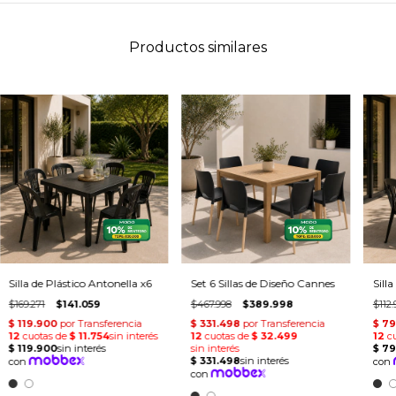
Productos similares
Silla de Plástico Antonella x6
Set 6 Sillas de Diseño Cannes
Sill
$169.271
$141.059
$467.998
$389.998
$112.