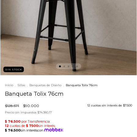
SIN STOCK
Inicio
.
Sillas
.
Banquetas de Diseño
.
Banqueta Tolix 76cm
Banqueta Tolix 76cm
$128.571
$90.000
12
cuotas sin interés de
$7.500
Precio sin impuestos
$74.380,17