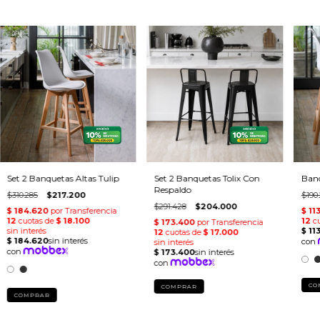
Set 2 Banquetas Altas Tulip
Set 2 Banquetas Tolix Con
Banq
Respaldo
$310.285
$217.200
$190
$291.428
$204.000
CO
COMPRAR
COMPRAR