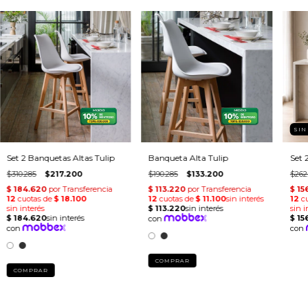
SIN
Set 2 Banquetas Altas Tulip
Banqueta Alta Tulip
Set 
$310.285
$217.200
$190.285
$133.200
$262
COMPRAR
COMPRAR