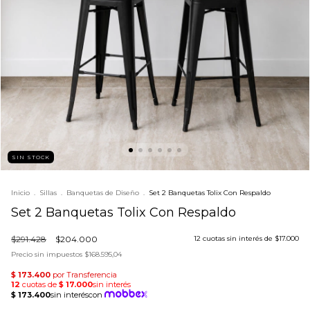
SIN STOCK
Inicio
.
Sillas
.
Banquetas de Diseño
.
Set 2 Banquetas Tolix Con Respaldo
Set 2 Banquetas Tolix Con Respaldo
$291.428
$204.000
12
cuotas sin interés de
$17.000
Precio sin impuestos
$168.595,04