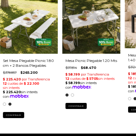
Mesa
1.40
Set Mesa Plegable Picnic 1.80
Mesa Picnic Plegable 1.20 Mts
cm + 2 Bancos Plegables
$312
$97.814
$68.470
$378.857
$265.200
COMPRAR
CO
COMPRAR