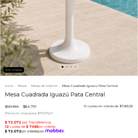
SIN STOCK
Inicio
.
Mesas
.
Mesas de exterior
.
Mesa Cuadrada Iguazú Pata Central
Mesa Cuadrada Iguazú Pata Central
$121.130
$84.791
12
cuotas sin interés de
$7.065,92
Precio sin impuestos
$70.075,21